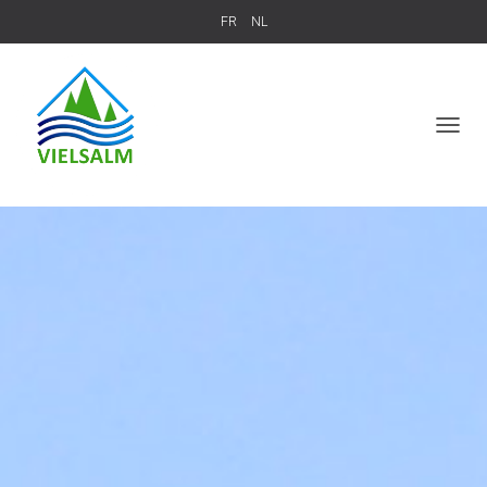
FR
NL
T
O
G
G
L
E
N
A
V
I
G
A
T
I
O
N