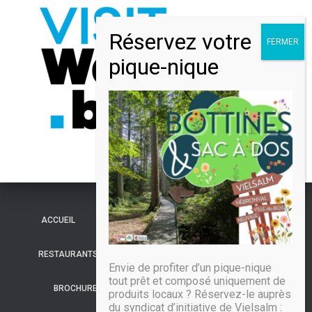
ACCUEIL
LE PAYS DE VIELSALM
HÉBERGEMENTS
RESTAURANTS
ACTIVITÉS
VISITES
AGENDA
Envie de profiter d’un pique-nique
tout prêt et composé uniquement de
BROCHURES
INFOS PRATIQUES
CONTACT
produits locaux ? Réservez-le auprès
du syndicat d’initiative de Vielsalm :